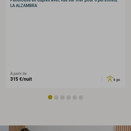
Penthouse en duplex avec vue sur mer pour 6 persones|
LA ALZAMBRA
À partir de
315
€/nuit
6 px.