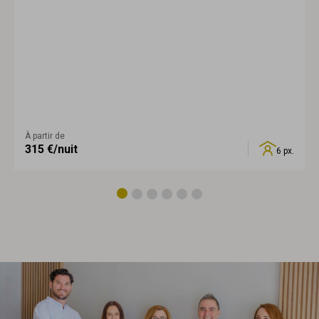
À partir de
315
€/nuit
6 px.