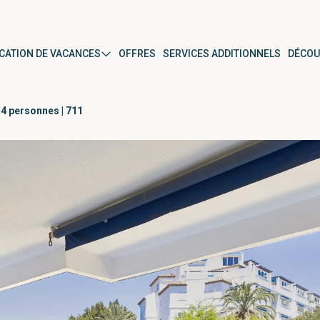
CATION DE VACANCES
OFFRES
SERVICES ADDITIONNELS
DÉCOU
4 personnes | 711
anús
Par type de propriété
Appartement
Maison en bande
Studio
r
Villa
ura del Mar