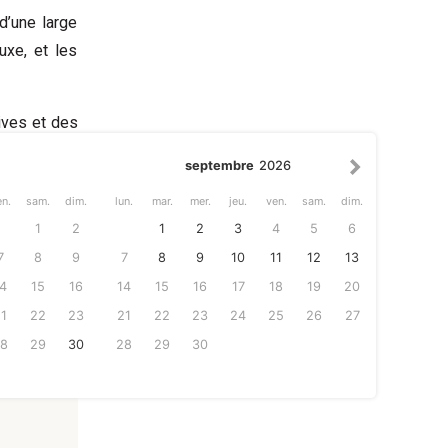
d’une large
uxe, et les
ives et des
es et clubs
septembre
2026
lf Club, Las
n.
sam.
dim.
lun.
mar.
mer.
jeu.
ven.
sam.
dim.
, situé à 61
1
2
1
2
3
4
5
6
7
8
9
7
8
9
10
11
12
13
4
15
16
14
15
16
17
18
19
20
1
22
23
21
22
23
24
25
26
27
8
29
30
28
29
30