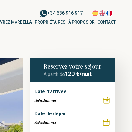
+34 636 916 917
VREZ MARBELLA
PROPRIÉTAIRES
À PROPOS BR
CONTACT
Réservez votre séjour
120
€/nuit
À partir de
Date d’arrivée
Date de départ
NUEVA ANDALUCÍA
Appartement pour 6 personnes à
La Ruleta | Nueva Andalucía