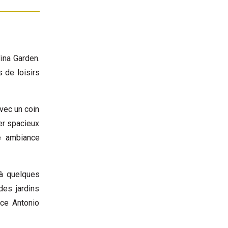
ina Garden.
 de loisirs
vec un coin
ger spacieux
e ambiance
 à quelques
des jardins
ace Antonio