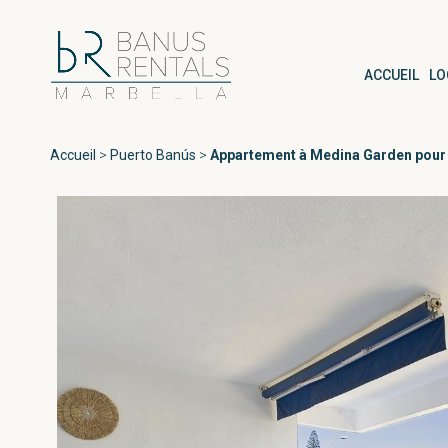
ACCUEIL
LO
Accueil
>
Puerto Banús
>
Appartement à Medina Garden pour 
Zones
Tous Puerto B
Playas del Duque
Puerto Banús
Las Gaviotas
Medina Garden
Marbella
Andalucía del Ma
Estepona
Marina Banús
Playa Rocío
Jardines de Vent