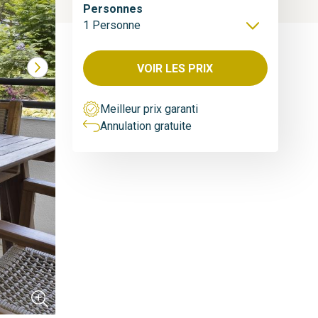
Personnes
1 Personne
À partir de
100
€/nuit
6 px.
VOIR LES PRIX
Meilleur prix garanti
Annulation gratuite