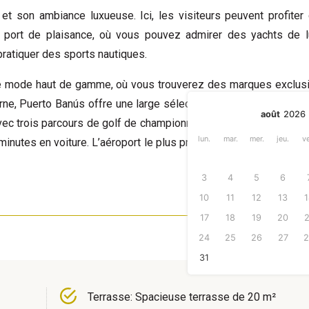
et son ambiance luxueuse. Ici, les visiteurs peuvent profiter 
e port de plaisance, où vous pouvez admirer des yachts de l
pratiquer des sports nautiques.
e mode haut de gamme, où vous trouverez des marques exclus
ne, Puerto Banús offre une large sélection de bars, discothèqu
août
2026
avec trois parcours de golf de championnat de 18 trous (Aloha Go
lun.
mar.
mer.
jeu.
ve
minutes en voiture. L’aéroport le plus proche est celui de Malaga
3
4
5
6
10
11
12
13
1
17
18
19
20
2
24
25
26
27
2
31
Terrasse: Spacieuse terrasse de 20 m²