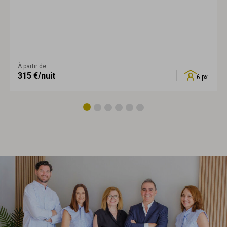
À partir de
315
€/nuit
6 px.