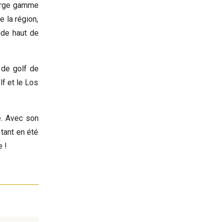
large gamme
e la région,
ode haut de
 de golf de
lf et le Los
e. Avec son
tant en été
 !