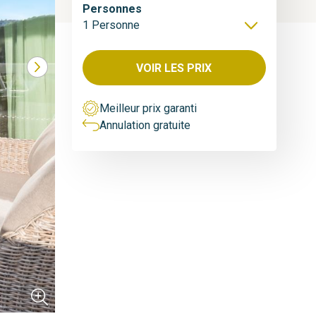
Personnes
1 Personne
À partir de
100
€/nuit
6 px.
VOIR LES PRIX
Meilleur prix garanti
Annulation gratuite