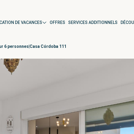
CATION DE VACANCES
OFFRES
SERVICES ADDITIONNELS
DÉCOU
ur 6 personnes|Casa Córdoba 111
anús
Par type de propriété
Appartement
Maison en bande
Studio
r
Villa
ura del Mar