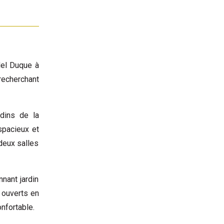
del Duque à
recherchant
dins de la
spacieux et
deux salles
nant jardin
s ouverts en
onfortable.