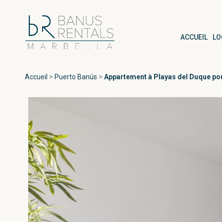
ACCUEIL
LO
Accueil
>
Puerto Banús
>
Appartement à Playas del Duque po
Zones
Tous Puerto B
Playas del Duque
Puerto Banús
Las Gaviotas
Medina Garden
Marbella
Andalucía del Ma
Estepona
Marina Banús
Playa Rocío
Jardines de Vent