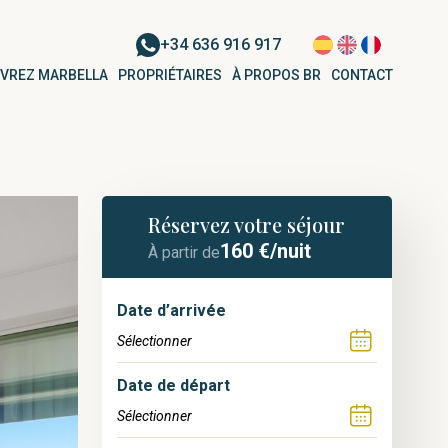
+34 636 916 917
VREZ MARBELLA
PROPRIÉTAIRES
À PROPOS BR
CONTACT
Réservez votre séjour
160
€/nuit
À partir de
Date d’arrivée
Date de départ
NUEVA ANDALUCÍA
Appartement pour 6 personnes à
La Ruleta | Nueva Andalucía