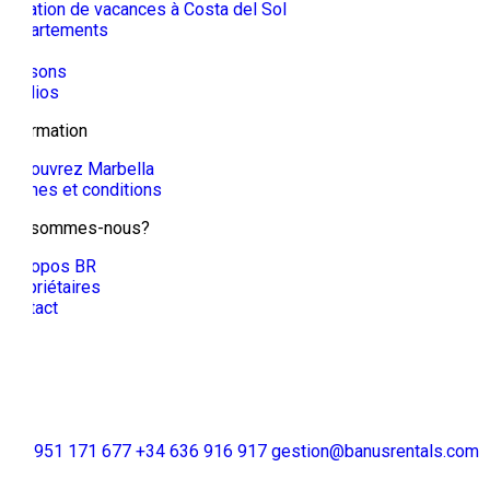
Location de vacances à Costa del Sol
Appartements
Villa
Maisons
Studios
Information
Découvrez Marbella
Termes et conditions
Qui sommes-nous?
À propos BR
Propriétaires
Contact
+34 951 171 677
+34 636 916 917
gestion@banusrentals.com