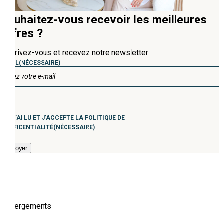
Souhaitez-vous recevoir les meilleures
offres ?
Inscrivez-vous et recevez notre newsletter
EMAIL
(NÉCESSAIRE)
Consentimiento
(Nécessaire)
J’AI LU ET J’ACCEPTE LA POLITIQUE DE
CONFIDENTIALITÉ
(NÉCESSAIRE)
Hébergements