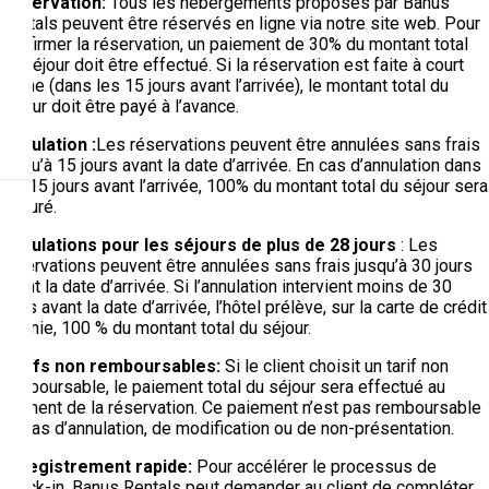
Réservation:
Tous les hébergements proposés par Banus
Rentals peuvent être réservés en ligne via notre site web. Pour
confirmer la réservation, un paiement de 30% du montant total
du séjour doit être effectué. Si la réservation est faite à court
terme (dans les 15 jours avant l’arrivée), le montant total du
séjour doit être payé à l’avance.
Annulation :
Les réservations peuvent être annulées sans frais
jusqu’à 15 jours avant la date d’arrivée. En cas d’annulation dans
les 15 jours avant l’arrivée, 100% du montant total du séjour sera
facturé.
Annulations pour les séjours de plus de 28 jours
: Les
réservations peuvent être annulées sans frais jusqu’à 30 jours
avant la date d’arrivée. Si l’annulation intervient moins de 30
jours avant la date d’arrivée, l’hôtel prélève, sur la carte de crédit
fournie, 100 % du montant total du séjour.
Tarifs non remboursables:
Si le client choisit un tarif non
remboursable, le paiement total du séjour sera effectué au
moment de la réservation. Ce paiement n’est pas remboursable
en cas d’annulation, de modification ou de non-présentation.
Enregistrement rapide:
Pour accélérer le processus de
check-in, Banus Rentals peut demander au client de compléter