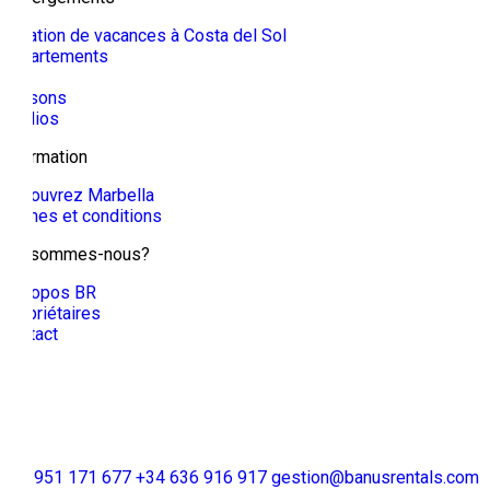
Location de vacances à Costa del Sol
Appartements
Villa
Maisons
Studios
Information
Découvrez Marbella
Termes et conditions
Qui sommes-nous?
À propos BR
Propriétaires
Contact
+34 951 171 677
+34 636 916 917
gestion@banusrentals.com