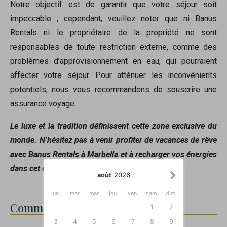
Notre objectif est de garantir que votre séjour soit
impeccable ; cependant, veuillez noter que ni Banus
Rentals ni le propriétaire de la propriété ne sont
responsables de toute restriction externe, comme des
problèmes d’approvisionnement en eau, qui pourraient
affecter votre séjour. Pour atténuer les inconvénients
potentiels, nous vous recommandons de souscrire une
assurance voyage.
Le luxe et la tradition définissent cette zone exclusive du
monde. N’hésitez pas à venir profiter de vacances de rêve
avec Banus Rentals à Marbella et à recharger vos énergies
dans cet environnement méditerranéen unique.
août
2026
lun.
mar.
mer.
jeu.
ven.
sam.
dim.
Commentaires
1
2
3
4
5
6
7
8
9