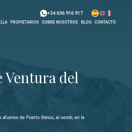
+34 636 916 917
LLA
PROPIETARIOS
SOBRE NOSOTROS
BLOG
CONTACTO
e Ventura del
 afueras de Puerto Banús, al oeste, en la
PUERTO BANÚS
Apartamento en Andalucía del Mar
para 4 personas | ADM 10-306