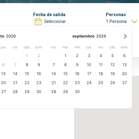
s
Fecha de salida
Personas
1 Persona
to
2026
septiembre
2026
BUSCAR
Refrescar filtros
MÁS FILTROS
jue.
vie.
sáb.
dom.
lun.
mar.
mié.
jue.
vie.
sáb.
dom.
1
2
1
2
3
4
5
6
6
7
8
9
7
8
9
10
11
12
13
13
14
15
16
14
15
16
17
18
19
20
r
20
21
22
23
21
22
23
24
25
26
27
27
28
29
30
28
29
30