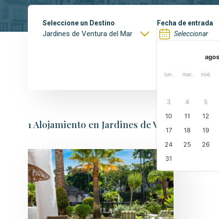
Terrazas de Banú
Seleccione un Destino
Fecha de entrada
Las Mimosas
Jardines de Ventura del Mar
agos
lun.
mar.
mié.
3
4
5
10
11
12
1
Alojamiento
en Jardines de Ventura del Ma
17
18
19
24
25
26
31