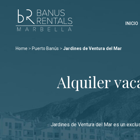
INICIO
Home
>
Puerto Banús
>
Jardines de Ventura del Mar
Zonas
Todo Puerto B
Playas del Duque
Alquiler vac
Puerto Banús
Las Gaviotas
Medina Garden
Marbella
Andalucía del Ma
Estepona
Marina Banús
Playa Rocío
Jardines de Ventura del Mar es un exclus
Jardines de Vent