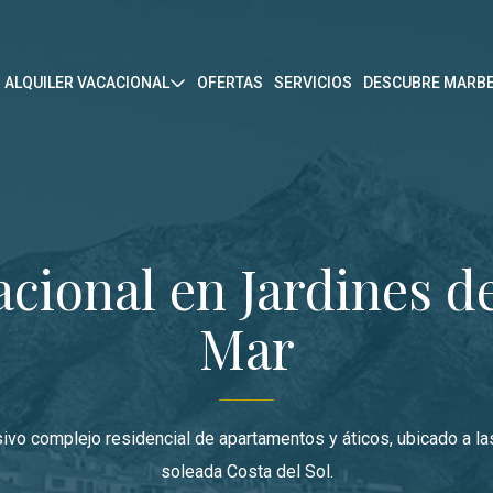
ALQUILER VACACIONAL
OFERTAS
SERVICIOS
DESCUBRE MARBE
anús
Por tipo de propiedad
Adosado
acional en Jardines d
Villa
Apartamento
Mar
r
Estudio
ivo complejo residencial de apartamentos y áticos, ubicado a las
soleada Costa del Sol.
ura del Mar