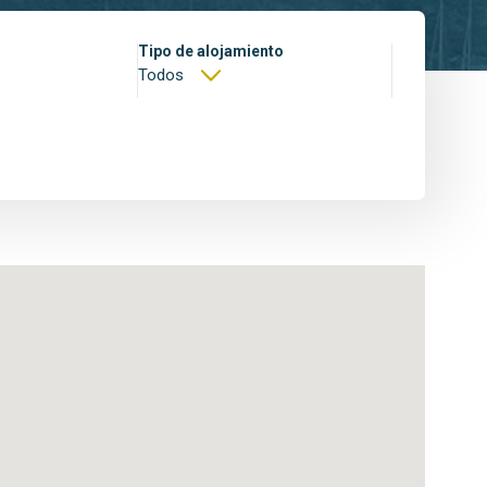
desde
Tipo de alojamiento
150
€/noche
4 px.
Todos