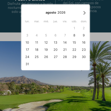
del Sol, con campos de
Disfruta del glamour y la vida
prestigio mundial a pocos
nocturna de Puerto Banús, a
minutos de distancia.
solo unos minutos de tu
agosto
2026
alojamiento.
lun.
mar.
mié.
jue.
vie.
sáb.
dom.
1
2
3
4
5
6
7
8
9
10
11
12
13
14
15
16
17
18
19
20
21
22
23
24
25
26
27
28
29
30
31