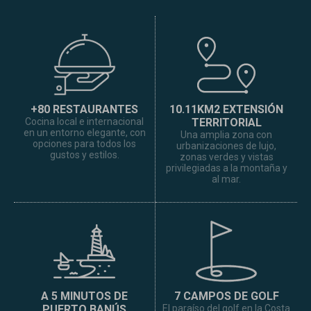
+80 RESTAURANTES
10.11KM2 EXTENSIÓN
Cocina local e internacional
TERRITORIAL
en un entorno elegante, con
Una amplia zona con
opciones para todos los
urbanizaciones de lujo,
gustos y estilos.
zonas verdes y vistas
privilegiadas a la montaña y
al mar.
A 5 MINUTOS DE
7 CAMPOS DE GOLF
PUERTO BANÚS
El paraíso del golf en la Costa