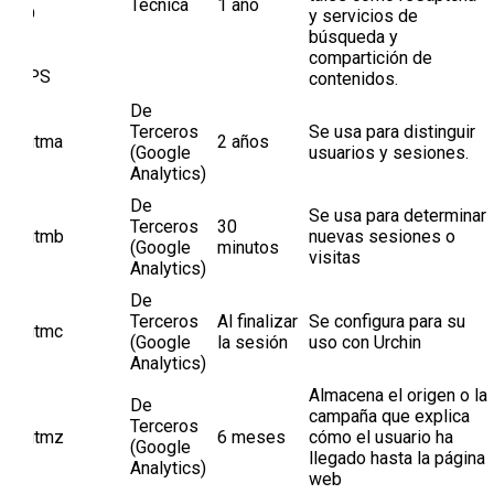
Técnica
1 año
NID
y servicios de
IDE
búsqueda y
id
compartición de
GAPS
contenidos.
De
Terceros
Se usa para distinguir
__utma
2 años
(Google
usuarios y sesiones.
Analytics)
De
Se usa para determinar
Terceros
30
__utmb
nuevas sesiones o
(Google
minutos
visitas
Analytics)
De
Terceros
Al finalizar
Se configura para su
__utmc
(Google
la sesión
uso con Urchin
Analytics)
Almacena el origen o la
De
campaña que explica
Terceros
__utmz
6 meses
cómo el usuario ha
(Google
llegado hasta la página
Analytics)
web