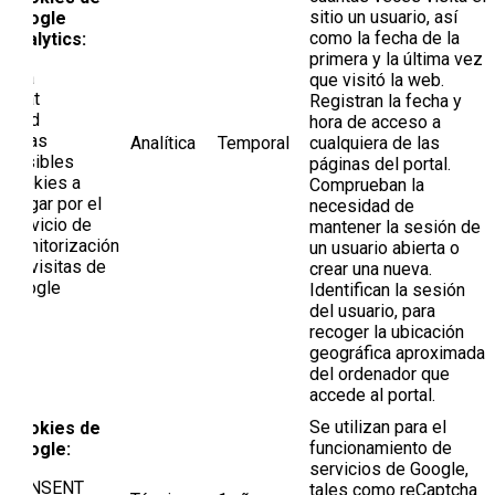
sitio un usuario, así
Google
como la fecha de la
Analytics:
primera y la última vez
_ga
que visitó la web.
_gat
Registran la fecha y
_gid
hora de acceso a
Otras
Analítica
Temporal
cualquiera de las
posibles
páginas del portal.
cookies a
Comprueban la
cargar por el
necesidad de
servicio de
mantener la sesión de
monitorización
un usuario abierta o
de visitas de
crear una nueva.
Google
Identifican la sesión
del usuario, para
recoger la ubicación
geográfica aproximada
del ordenador que
accede al portal.
Se utilizan para el
Cookies de
funcionamiento de
Google:
servicios de Google,
CONSENT
tales como reCaptcha