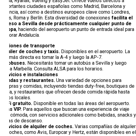
Iberia, Ryanair, Vueling y EasyJet. Ofrece vuelos directos a
importantes ciudades españolas como Madrid, Barcelona y
Valencia, así como a destinos europeos clave como Londres,
París, Roma y Berlín. Esta diversidad de conexiones
facilita el
acceso a Sevilla desde prácticamente cualquier punto de
Europa
, haciendo del aeropuerto un punto de entrada ideal para
explorar Andalucía.
Opciones de transporte
Alquiler de coches y taxis.
Disponibles en el aeropuerto. La
ruta más directa es tomar la A-4 y luego la AP-7.
Autobuses.
Necesitarás tomar un autobús a Sevilla y luego
otro a Marbella. Consulta ALSA para los horarios.
Servicios e instalaciones
Tiendas y restaurantes.
Una variedad de opciones para
compras y comidas, incluyendo tiendas duty-free, boutiques de
moda, y restaurantes que ofrecen desde comida rápida hasta
platos locales.
Wi-Fi gratuito.
Disponible en todas las áreas del aeropuerto.
Salas VIP.
Para aquellos que buscan una experiencia de viaje
más cómoda, con servicios adicionales como bebidas, snacks y
zonas de descanso.
Servicios de alquiler de coches.
Varias compañías de alquiler
de coches, como Avis, Europcar y Hertz, están disponibles en el