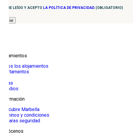
Consentimiento
(Obligatorio)
HE LEÍDO Y ACEPTO
LA POLÍTICA DE PRIVACIDAD
.
(OBLIGATORIO)
Alojamientos
Todos los alojamientos
Apartamentos
Villa
Casas
Estudios
Información
Descubre Marbella
Términos y condiciones
Cámaras seguridad
Conócenos