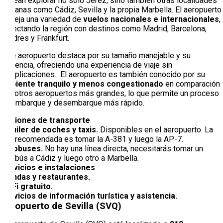
desean explorar no solo Jerez, sino también otras localidades
cercanas como Cádiz, Sevilla y la propia Marbella. El aeropuerto
maneja una variedad de
vuelos nacionales e internacionales
,
conectando la región con destinos como Madrid, Barcelona,
Londres y Frankfurt.
Este aeropuerto destaca por su tamaño manejable y su
eficiencia, ofreciendo una experiencia de viaje sin
complicaciones. El aeropuerto es también conocido por su
ambiente tranquilo y menos congestionado
en comparación
con otros aeropuertos más grandes, lo que permite un proceso
de embarque y desembarque más rápido.
Opciones de transporte
Alquiler de coches y taxis.
Disponibles en el aeropuerto. La
ruta recomendada es tomar la A-381 y luego la AP-7.
Autobuses.
No hay una línea directa, necesitarás tomar un
autobús a Cádiz y luego otro a Marbella.
Servicios e instalaciones
Tiendas y restaurantes.
Wi-Fi gratuito.
Servicios de información turística y asistencia.
Aeropuerto de Sevilla (SVQ)