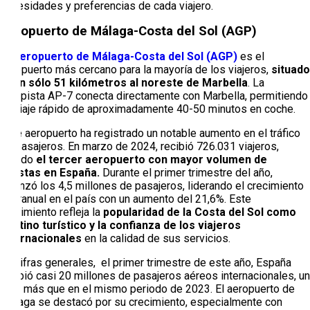
necesidades y preferencias de cada viajero.
Aeropuerto de Málaga-Costa del Sol (AGP)
El
Aeropuerto de Málaga-Costa del Sol (AGP)
es el
aeropuerto más cercano para la mayoría de los viajeros,
situado
a tan sólo 51 kilómetros al noreste de Marbella
. La
autopista AP-7 conecta directamente con Marbella, permitiendo
un viaje rápido de aproximadamente 40-50 minutos en coche.
Este aeropuerto ha registrado un notable aumento en el tráfico
de pasajeros. En marzo de 2024, recibió 726.031 viajeros,
siendo
el tercer aeropuerto con mayor volumen de
turistas en España.
Durante el primer trimestre del año,
alcanzó los 4,5 millones de pasajeros, liderando el crecimiento
interanual en el país con un aumento del 21,6%. Este
crecimiento refleja la
popularidad de la Costa del Sol como
destino turístico y la confianza de los viajeros
internacionales
en la calidad de sus servicios.
En cifras generales, el primer trimestre de este año, España
recibió casi 20 millones de pasajeros aéreos internacionales, un
16% más que en el mismo periodo de 2023. El aeropuerto de
Málaga se destacó por su crecimiento, especialmente con