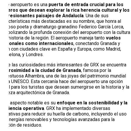
Este aeropuerto es una
puerta de entrada crucial para los
viajeros que desean explorar la rica herencia cultural y los
impresionantes paisajes de Andalucía
. Una de sus
características más destacadas es su nombre, que honra al
famoso poeta y dramaturgo granadino Federico García Lorca,
simbolizando la profunda conexión del aeropuerto con la cultura
y la historia de la región. El aeropuerto maneja tanto
vuelos
nacionales como internacionales
, conectando Granada y
Jaén con ciudades clave en España y Europa, como Madrid,
Barcelona, y Londres.
Entre las curiosidades más interesantes de GRX se encuentra
su
proximidad a la ciudad de Granada
, famosa por la
majestuosa Alhambra, una de las joyas del patrimonio mundial
de la UNESCO. Esta cercanía hace del aeropuerto una opción
ideal para los turistas que desean sumergirse en la historia y la
belleza arquitectónica de Granada.
Otro aspecto notable es su
enfoque en la sostenibilidad y la
eficiencia operativa
. GRX ha implementado diversas
iniciativas para reducir su huella de carbono, incluyendo el uso
de energías renovables y tecnologías avanzadas para la
gestión de residuos.