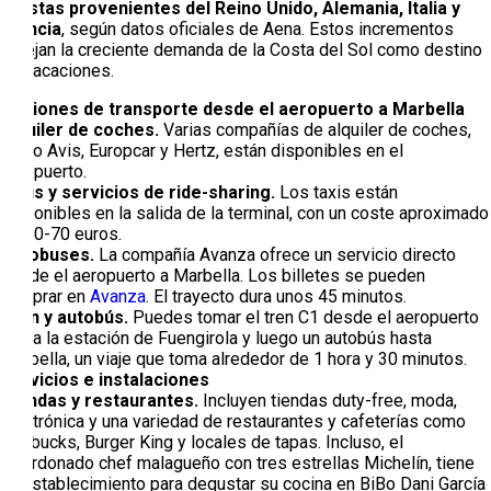
turistas provenientes del Reino Unido, Alemania, Italia y
Francia
, según datos oficiales de Aena. Estos incrementos
reflejan la creciente demanda de la Costa del Sol como destino
de vacaciones.
Opciones de transporte desde el aeropuerto a Marbella
Alquiler de coches.
Varias compañías de alquiler de coches,
como Avis, Europcar y Hertz, están disponibles en el
aeropuerto.
Taxis y servicios de ride-sharing.
Los taxis están
disponibles en la salida de la terminal, con un coste aproximado
de 60-70 euros.
Autobuses.
La compañía Avanza ofrece un servicio directo
desde el aeropuerto a Marbella. Los billetes se pueden
comprar en
Avanza
. El trayecto dura unos 45 minutos.
Tren y autobús.
Puedes tomar el tren C1 desde el aeropuerto
hasta la estación de Fuengirola y luego un autobús hasta
Marbella, un viaje que toma alrededor de 1 hora y 30 minutos.
Servicios e instalaciones
Tiendas y restaurantes.
Incluyen tiendas duty-free, moda,
electrónica y una variedad de restaurantes y cafeterías como
Starbucks, Burger King y locales de tapas. Incluso, el
galardonado chef malagueño con tres estrellas Michelín, tiene
un establecimiento para degustar su cocina en
BiBo Dani García