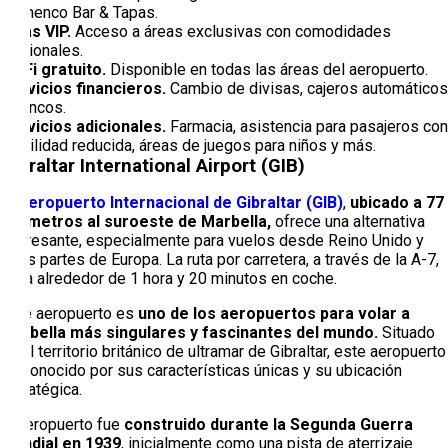
Flamenco Bar & Tapas.
Salas VIP.
Acceso a áreas exclusivas con comodidades
adicionales.
Wi-Fi gratuito.
Disponible en todas las áreas del aeropuerto.
Servicios financieros.
Cambio de divisas, cajeros automáticos
y bancos.
Servicios adicionales.
Farmacia, asistencia para pasajeros con
movilidad reducida, áreas de juegos para niños y más.
Gibraltar International Airport (GIB)
El
Aeropuerto Internacional de Gibraltar (GIB)
,
ubicado a 77
kilómetros al suroeste de Marbella,
ofrece una alternativa
interesante, especialmente para vuelos desde Reino Unido y
otras partes de Europa. La ruta por carretera, a través de la A-7,
lleva alrededor de 1 hora y 20 minutos en coche.
Este aeropuerto es
uno de los aeropuertos para volar a
Marbella más singulares y fascinantes del mundo.
Situado
en el territorio británico de ultramar de Gibraltar, este aeropuerto
es conocido por sus características únicas y su ubicación
estratégica.
El aeropuerto fue
construido durante la Segunda Guerra
Mundial en 1939
, inicialmente como una pista de aterrizaje