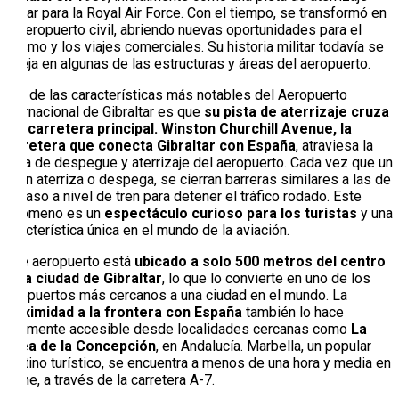
militar para la Royal Air Force. Con el tiempo, se transformó en
un aeropuerto civil, abriendo nuevas oportunidades para el
turismo y los viajes comerciales. Su historia militar todavía se
refleja en algunas de las estructuras y áreas del aeropuerto.
Otra de las características más notables del Aeropuerto
Internacional de Gibraltar es que
su pista de aterrizaje cruza
una carretera principal. Winston Churchill Avenue, la
carretera que conecta Gibraltar con España
, atraviesa la
pista de despegue y aterrizaje del aeropuerto. Cada vez que un
avión aterriza o despega, se cierran barreras similares a las de
un paso a nivel de tren para detener el tráfico rodado. Este
fenómeno es un
espectáculo curioso para los turistas
y una
característica única en el mundo de la aviación.
Este aeropuerto está
ubicado a solo 500 metros del centro
de la ciudad de Gibraltar
, lo que lo convierte en uno de los
aeropuertos más cercanos a una ciudad en el mundo. La
proximidad a la frontera con España
también lo hace
fácilmente accesible desde localidades cercanas como
La
Línea de la Concepción
, en Andalucía. Marbella, un popular
destino turístico, se encuentra a menos de una hora y media en
coche, a través de la carretera A-7.