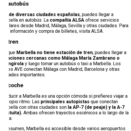
En autobús
Desde diversas ciudades españolas
, puedes llegar a
Marbella en autobús. La
compañía ALSA
ofrece servicios
regulares desde Madrid, Málaga, Sevilla y otras ciudades. Para
más información y compra de billetes, visita ALSA.
En tren
Aunque
Marbella no tiene estación de tren
, puedes llegar a
estaciones cercanas como Málaga María Zambrano o
Fuengirola
y luego tomar un autobús o taxi a Marbella. Los
trenes AVE conectan Málaga con Madrid, Barcelona y otras
ciudades importantes.
En coche
Conducir a Marbella es una opción cómoda si prefieres viajar a
tu propio ritmo. Las
principales autopistas
que conectan
Marbella con otras ciudades son
la AP-7 (de peaje) y la A-7
(gratuita).
Ambas ofrecen trayectos escénicos a lo largo de la
costa.
En resumen, Marbella es accesible desde varios aeropuertos