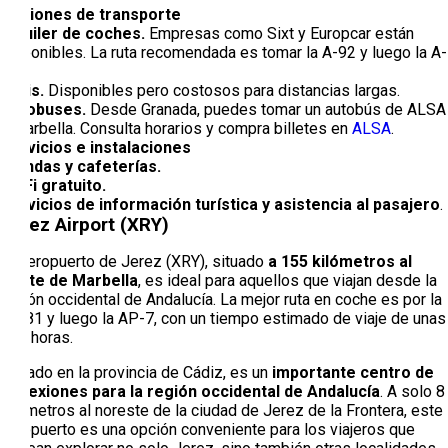
Opciones de transporte
Alquiler de coches.
Empresas como Sixt y Europcar están
disponibles. La ruta recomendada es tomar la A-92 y luego la A-
45.
Taxis.
Disponibles pero costosos para distancias largas.
Autobuses.
Desde Granada, puedes tomar un autobús de ALSA
a Marbella. Consulta horarios y compra billetes en
ALSA
.
Servicios e instalaciones
Tiendas y cafeterías.
Wi-Fi gratuito.
Servicios de información turística y asistencia al pasajero
.
Jerez Airport (XRY)
El Aeropuerto de Jerez (XRY), situado
a 155 kilómetros al
oeste de Marbella
, es ideal para aquellos que viajan desde la
región occidental de Andalucía. La mejor ruta en coche es por la
A-381 y luego la AP-7, con un tiempo estimado de viaje de unas
dos horas.
Situado en la provincia de Cádiz, es un
importante centro de
conexiones para la región occidental de Andalucía
. A solo 8
kilómetros al noreste de la ciudad de Jerez de la Frontera, este
aeropuerto es una opción conveniente para los viajeros que