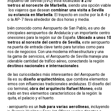
El Aeropuerto de Sevilla (SVQ) está localizado
a 210
kilómetros al noroeste de Marbella
, siendo una opción viable
para los viajeros que desean
combinar una visita a Sevilla
con su estancia en Marbella
. El trayecto en coche por la A-4 y
luego la AP-7 lleva alrededor de dos horas y media.
También conocido como Aeropuerto de San Pablo, es uno de
los principales aeropuertos de Andalucía y un importante centro
de conexiones para la región sur de España.
Ubicado a unos 10
kilómetros al noreste del centro de Sevilla
, este aeropuerto
es una puerta de entrada clave tanto para turistas como para
viajeros de negocios. Con una moderna infraestructura y una
amplia gama de servicios, el Aeropuerto de Sevilla maneja una
considerable cantidad de tráfico aéreo, conectando la región
con
destinos nacionales e internacionales
.
Una de las curiosidades más interesantes del Aeropuerto de
Sevilla es su
diseño arquitectónico
, que combina elementos
modernos con influencias tradicionales andaluzas. El diseño del
edificio terminal,
obra del arquitecto Rafael Moneo
, está
inspirado en tres elementos característicos de la región: la
mezquita, el palacio y el huerto.
Este aeropuerto es un
hub para varias aerolíneas
, incluyendo