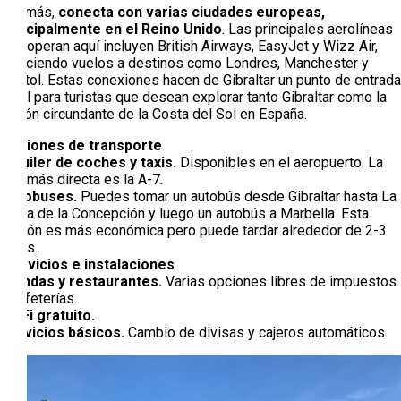
Además,
conecta con varias ciudades europeas,
principalmente en el Reino Unido
. Las principales aerolíneas
que operan aquí incluyen British Airways, EasyJet y Wizz Air,
ofreciendo vuelos a destinos como Londres, Manchester y
Bristol. Estas conexiones hacen de Gibraltar un punto de entrada
ideal para turistas que desean explorar tanto Gibraltar como la
región circundante de la Costa del Sol en España.
Opciones de transporte
Alquiler de coches y taxis.
Disponibles en el aeropuerto. La
ruta más directa es la A-7.
Autobuses.
Puedes tomar un autobús desde Gibraltar hasta La
Línea de la Concepción y luego un autobús a Marbella. Esta
opción es más económica pero puede tardar alrededor de 2-3
horas.
Servicios e instalaciones
Tiendas y restaurantes.
Varias opciones libres de impuestos
y cafeterías.
Wi-Fi gratuito.
Servicios básicos.
Cambio de divisas y cajeros automáticos.