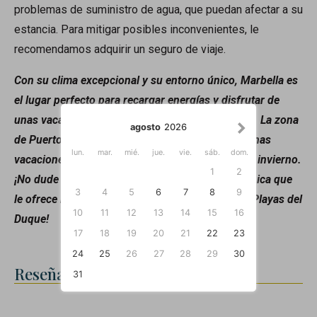
problemas de suministro de agua, que puedan afectar a su
estancia. Para mitigar posibles inconvenientes, le
recomendamos adquirir un seguro de viaje.
Con su clima excepcional y su entorno único, Marbella es
el lugar perfecto para recargar energías y disfrutar de
unas vacaciones inolvidables en el Mediterráneo. La zona
agosto
2026
de Puerto Banús ofrece todo lo necesario para unas
lun.
mar.
mié.
jue.
vie.
sáb.
dom.
vacaciones de ensueño tanto en verano como en invierno.
1
2
¡No dude en venir a disfrutar de la experiencia única que
3
4
5
6
7
8
9
le ofrece Banus Rentals en este apartamento en Playas del
10
11
12
13
14
15
16
Duque!
17
18
19
20
21
22
23
24
25
26
27
28
29
30
Reseñas
31