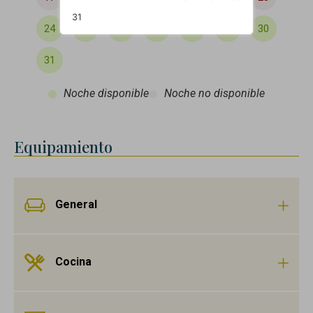
31
24
25
26
27
28
29
30
31
Noche disponible
Noche no disponible
Equipamiento
General
Cocina