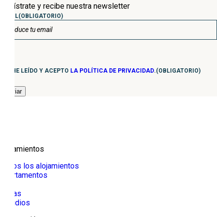
Regístrate y recibe nuestra newsletter
EMAIL
(OBLIGATORIO)
Consentimiento
(Obligatorio)
HE LEÍDO Y ACEPTO
LA POLÍTICA DE PRIVACIDAD
.
(OBLIGATORIO)
Alojamientos
Todos los alojamientos
Apartamentos
Villa
Casas
Estudios