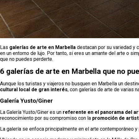
Las
galerías de arte en Marbella
destacan por su variedad y ca
en un entorno de lujo. Por tanto, si eres un amante del arte o s
que no puedes perderte.
Puerto Banús
6 galerías de arte en Marbella que no pu
Apartamento en Andalucía del Mar para 4 personas | ADM 10-3
desde
Aunque los turistas y viajeros no busquen en Marbella un destino
150
€/noche
cultural local de gran interés
, con galerías de arte de varias 
4 px.
Reservar
Galería Yusto/Giner
La Galería Yusto/Giner es un
referente en el panorama del a
reconocimiento por su compromiso con la
promoción de artist
La galería se enfoca principalmente en el arte contemporáneo y