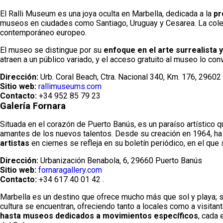
El Ralli Museum es una joya oculta en Marbella, dedicada a la
pr
museos en ciudades como Santiago, Uruguay y Cesarea. La colec
contemporáneo europeo.
El museo se distingue por su
enfoque en el arte surrealista y
atraen a un público variado, y el acceso gratuito al museo lo con
Dirección:
Urb. Coral Beach, Ctra. Nacional 340, Km. 176, 29602
Sitio web:
rallimuseums.com
Contacto:
+34 952 85 79 23
Galería Fornara
Situada en el corazón de Puerto Banús, es un paraíso artístico 
amantes de los nuevos talentos. Desde su creación en 1964, ha s
artistas
en ciernes se refleja en su boletín periódico, en el qu
Dirección:
Urbanización Benabola, 6, 29660 Puerto Banús
Sitio web:
fornaragallery.com
Contacto:
+34 617 40 01 42 .
Marbella es un destino que ofrece mucho más que sol y playa; su
cultura se encuentran, ofreciendo tanto a locales como a visitan
hasta museos dedicados a movimientos específicos
, cada 