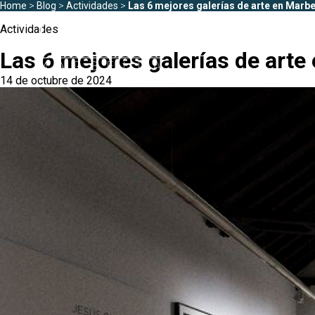
Home
>
Blog
>
Actividades
>
Las 6 mejores galerías de arte en Marbe
Actividades
Las 6 mejores galerías de arte
14 de octubre de 2024
Zonas
Todo Puerto Ban
Playas del Duque
Puerto Banús
Las Gaviotas
Medina Garden
Marbella
Andalucía del Mar
Estepona
Marina Banús
Playa Rocío
Jardines de Ventura 