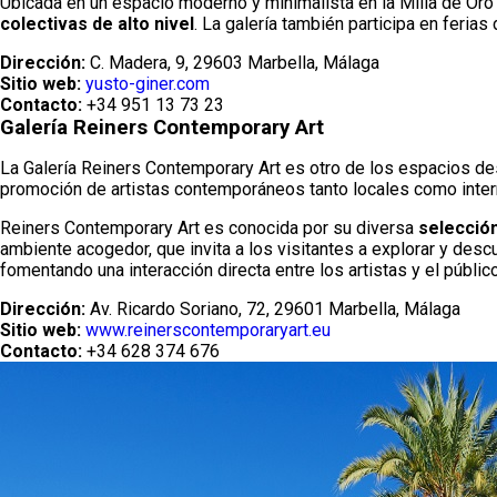
Ubicada en un espacio moderno y minimalista en la Milla de Oro 
colectivas de alto nivel
. La galería también participa en ferias
Dirección:
C. Madera, 9, 29603 Marbella, Málaga
Sitio web:
yusto-giner.com
Contacto:
+34 951 13 73 23
Galería Reiners Contemporary Art
La Galería Reiners Contemporary Art es otro de los espacios d
promoción de artistas contemporáneos tanto locales como inte
Reiners Contemporary Art es conocida por su diversa
selección
ambiente acogedor, que invita a los visitantes a explorar y des
fomentando una interacción directa entre los artistas y el público
Dirección:
Av. Ricardo Soriano, 72, 29601 Marbella, Málaga
Sitio web:
www.reinerscontemporaryart.eu
Contacto:
+34 628 374 676