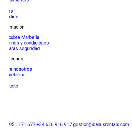
Villa
Casas
Estudios
Información
Descubre Marbella
Términos y condiciones
Cámaras seguridad
Conócenos
Sobre nosotros
Propietarios
Blog
Contacto
+34 951 171 677
+34 636 916 917
gestion@banusrentals.com