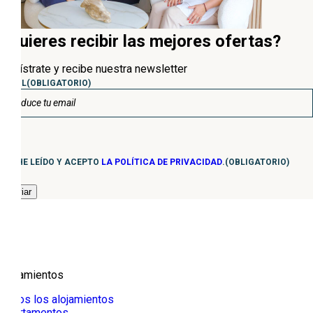
¿Quieres recibir las mejores ofertas?
Regístrate y recibe nuestra newsletter
EMAIL
(OBLIGATORIO)
Consentimiento
(Obligatorio)
HE LEÍDO Y ACEPTO
LA POLÍTICA DE PRIVACIDAD
.
(OBLIGATORIO)
Alojamientos
Todos los alojamientos
Apartamentos