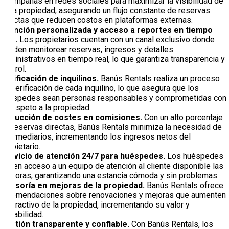
y campañas en redes sociales para maximizar la visibilidad de
cada propiedad, asegurando un flujo constante de reservas
directas que reducen costos en plataformas externas.
Atención personalizada y acceso a reportes en tiempo
real.
Los propietarios cuentan con un canal exclusivo donde
pueden monitorear reservas, ingresos y detalles
administrativos en tiempo real, lo que garantiza transparencia y
control.
Verificación de inquilinos.
Banús Rentals realiza un proceso
de verificación de cada inquilino, lo que asegura que los
huéspedes sean personas responsables y comprometidas con
el respeto a la propiedad.
Reducción de costes en comisiones.
Con un alto porcentaje
de reservas directas, Banús Rentals minimiza la necesidad de
intermediarios, incrementando los ingresos netos del
propietario.
Servicio de atención 24/7 para huéspedes.
Los huéspedes
tienen acceso a un equipo de atención al cliente disponible las
24 horas, garantizando una estancia cómoda y sin problemas.
Asesoría en mejoras de la propiedad.
Banús Rentals ofrece
recomendaciones sobre renovaciones y mejoras que aumenten
el atractivo de la propiedad, incrementando su valor y
rentabilidad.
Gestión transparente y confiable.
Con Banús Rentals, los