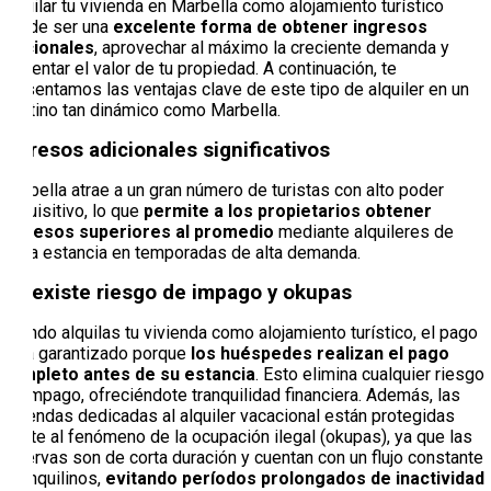
Alquilar tu vivienda en Marbella como alojamiento turístico
puede ser una
excelente forma de obtener ingresos
adicionales
, aprovechar al máximo la creciente demanda y
aumentar el valor de tu propiedad. A continuación, te
presentamos las ventajas clave de este tipo de alquiler en un
destino tan dinámico como Marbella.
Ingresos adicionales significativos
Marbella atrae a un gran número de turistas con alto poder
adquisitivo, lo que
permite a los propietarios obtener
ingresos superiores al promedio
mediante alquileres de
corta estancia en temporadas de alta demanda.
No existe riesgo de impago y okupas
Cuando alquilas tu vivienda como alojamiento turístico, el pago
está garantizado porque
los huéspedes realizan el pago
completo antes de su estancia
. Esto elimina cualquier riesgo
de impago, ofreciéndote tranquilidad financiera. Además, las
viviendas dedicadas al alquiler vacacional están protegidas
frente al fenómeno de la ocupación ilegal (okupas), ya que las
reservas son de corta duración y cuentan con un flujo constante
de inquilinos,
evitando períodos prolongados de inactividad